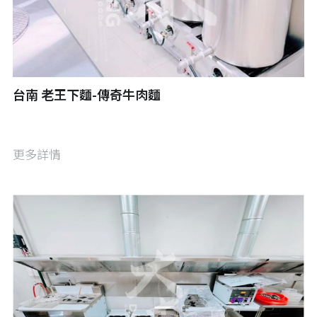
洗碗機與專用前後台
鋼構設計
商用餐桌
菜梯工程
各類切肉機 全新/二手 裝機保養
白鐵訂製 餐飲設備訂製
台南 老王下麵-傳奇牛肉麵
各類造型白鐵檯面 壁板
更多詳情
飲料台 水吧台訂製
調酒快速台 酒吧專區
瓦斯配管
斯曼特 特殊塗料 樂土 施工
現場冷凍 外移工程 走入式冷凍