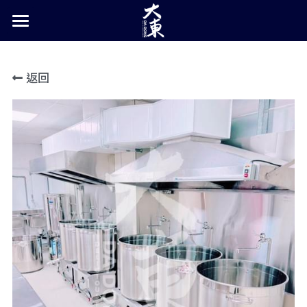
關於大東
返回
餐飲設備
星崎企鵝 經銷總匯
各類餐飲設備 全新/二手
POS機 出單機 貼紙機 發票機
系統設計規劃
製冰機系統
展區位置
淨水系統 水過濾系統
特殊/製冰 霜淇淋機
(夯)個人燒肉 日本專用單人烤爐
統包案例
烘焙設備
抽風系統 靜電機 水洗機
拆除/搬運工程
咖啡機 磨豆機
廚房設計/規劃/施工
聯絡諮詢
封口機 果糖機 真空包裝機
餐車設計